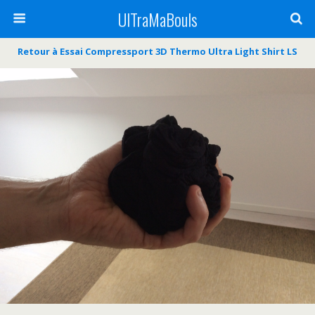
UlTraMaBouls
Retour à Essai Compressport 3D Thermo Ultra Light Shirt LS