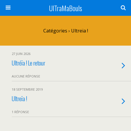
UlTraMaBouls
Catégories ›
Ultreïa !
27 JUIN 2026
Ultréïa ! Le retour
AUCUNE RÉPONSE
18 SEPTEMBRE 2019
Ultreïa !
1 RÉPONSE