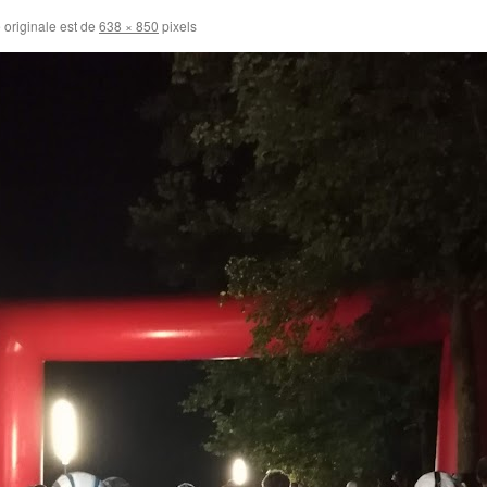
e originale est de
638 × 850
pixels