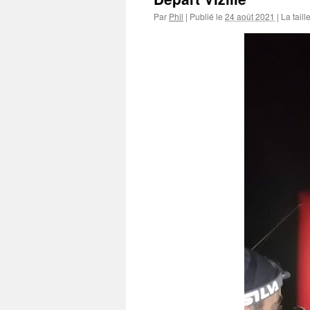
Par
Phil
|
Publié le
24 août 2021
|
La taill