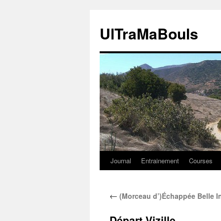
Aller
au
UlTraMaBouls
contenu
Journal
Entrainement
Courses
←
(Morceau d’)Échappée Belle In
Départ Vizille