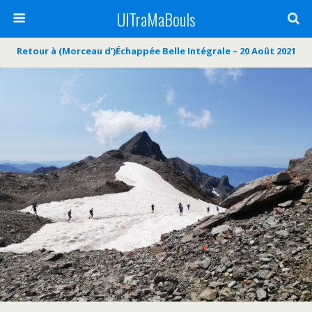
UlTraMaBouls
Retour à (Morceau d’)Échappée Belle Intégrale – 20 Août 2021