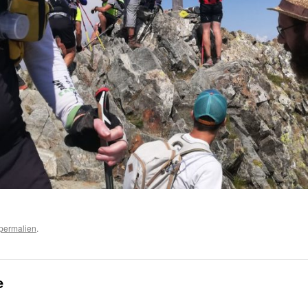
permalien
.
e