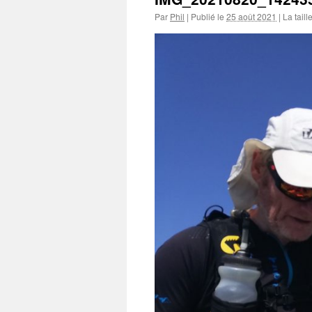
Par
Phil
|
Publié le
25 août 2021
|
La taill