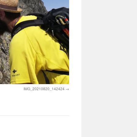
IMG_20210820_142424