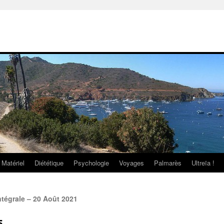
Matériel
Diététique
Psychologie
Voyages
Palmarès
Ultreïa !
tégrale – 20 Août 2021
5