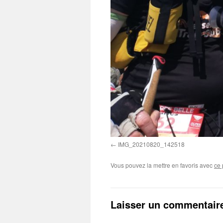
IMG_20210820_142518
Vous pouvez la mettre en favoris avec
ce 
Laisser un commentair