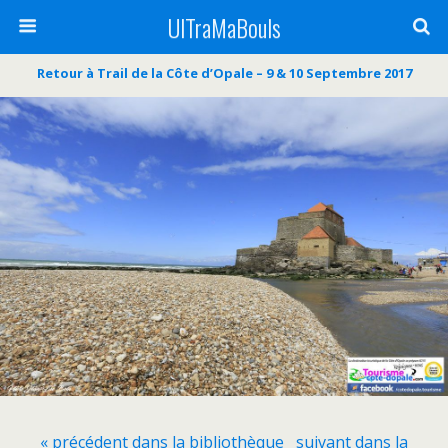
UlTraMaBouls
Retour à Trail de la Côte d’Opale – 9 & 10 Septembre 2017
« précédent dans la bibliothèque
suivant dans la