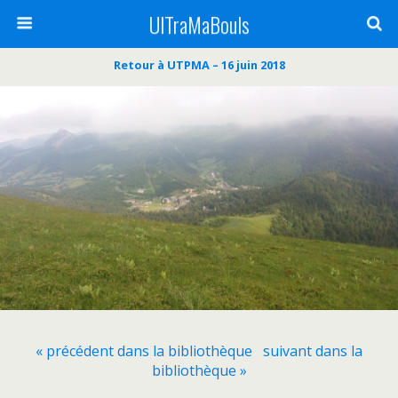
UlTraMaBouls
Retour à UTPMA – 16 juin 2018
« précédent dans la bibliothèque
suivant dans la
bibliothèque »