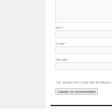
Nom
*
E-mail
*
Site web
Oui, ajoutez-moi à votre liste de diffusion.