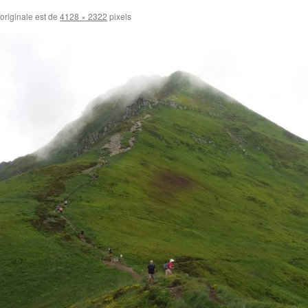
 originale est de
4128 × 2322
pixels