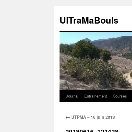
Aller
au
UlTraMaBouls
contenu
Journal
Entrainement
Courses
←
UTPMA – 16 juin 2018
20180616_121428