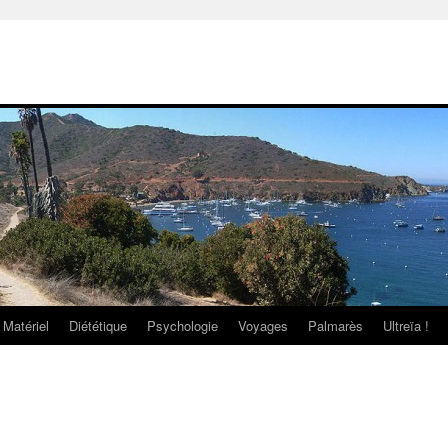
Matériel
Diététique
Psychologie
Voyages
Palmarès
Ultreïa !