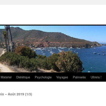
Matériel
Diététique
Psychologie
Voyages
Palmarès
Ultreïa !
x – Août 2019 (1/3)