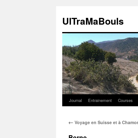
Aller
au
UlTraMaBouls
contenu
Journal
Entrainement
Courses
←
Voyage en Suisse et à Chamoni
Berne