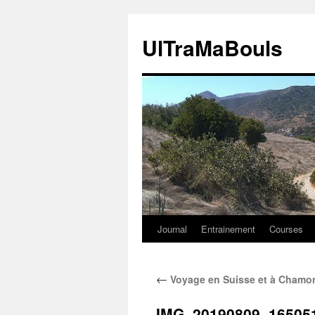
Aller
au
UlTraMaBouls
contenu
Journal
Entrainement
Courses
←
Voyage en Suisse et à Chamoni
IMG_20190809_16505