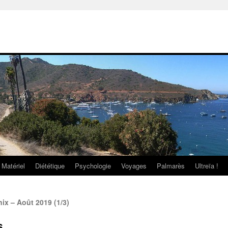
Matériel
Diététique
Psychologie
Voyages
Palmarès
Ultreïa !
x – Août 2019 (1/3)
6