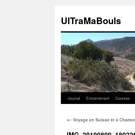
Aller
au
UlTraMaBouls
contenu
Journal
Entrainement
Courses
←
Voyage en Suisse et à Chamoni
IMG_20190809_18022