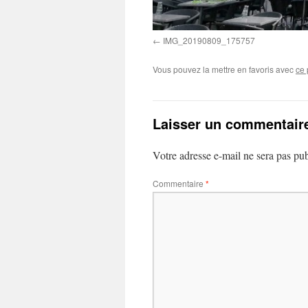
IMG_20190809_175757
Vous pouvez la mettre en favoris avec
ce 
Laisser un commentair
Votre adresse e-mail ne sera pas pub
Commentaire
*