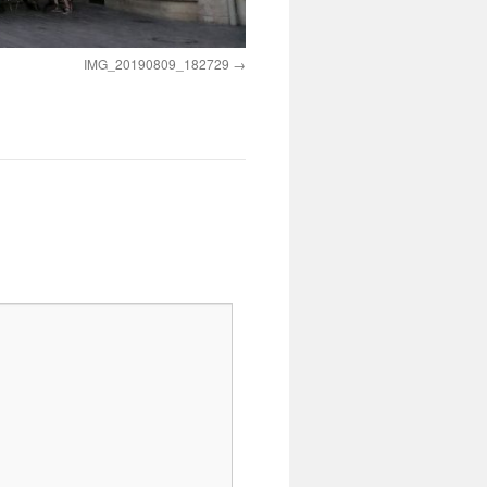
IMG_20190809_182729