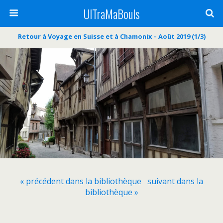
UlTraMaBouls
Retour à Voyage en Suisse et à Chamonix – Août 2019 (1/3)
« précédent dans la bibliothèque
suivant dans la
bibliothèque »