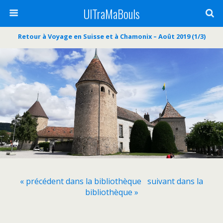
UlTraMaBouls
Retour à Voyage en Suisse et à Chamonix – Août 2019 (1/3)
« précédent dans la bibliothèque
suivant dans la
bibliothèque »