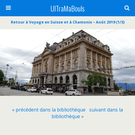
UlTraMaBouls
Retour à Voyage en Suisse et à Chamonix – Août 2019 (1/3)
« précédent dans la bibliothèque
suivant dans la
bibliothèque »