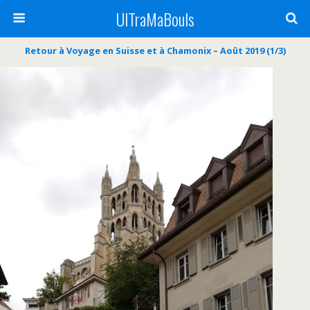
UlTraMaBouls
Retour à Voyage en Suisse et à Chamonix – Août 2019 (1/3)