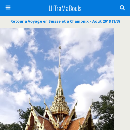
UlTraMaBouls
Retour à Voyage en Suisse et à Chamonix – Août 2019 (1/3)