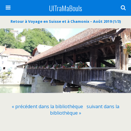
UlTraMaBouls
Retour à Voyage en Suisse et à Chamonix – Août 2019 (1/3)
« précédent dans la bibliothèque
suivant dans la
bibliothèque »