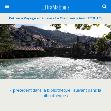
UlTraMaBouls
Retour à Voyage en Suisse et à Chamonix – Août 2019 (1/3)
« précédent dans la bibliothèque
suivant dans la
bibliothèque »