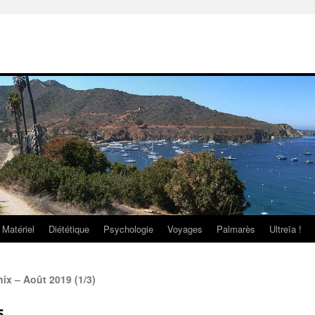
Matériel
Diététique
Psychologie
Voyages
Palmarès
Ultreïa !
x – Août 2019 (1/3)
5