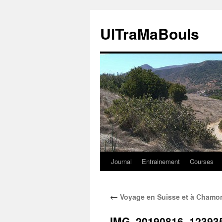
Aller
au
UlTraMaBouls
contenu
Journal
Entrainement
Courses
←
Voyage en Suisse et à Chamoni
IMG_20190816_12393