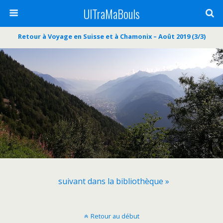
UlTraMaBouls
Retour à Voyage en Suisse et à Chamonix – Août 2019 (3/3)
suivant dans la bibliothèque »
Retour au début