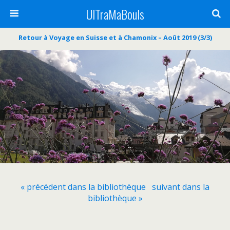
UlTraMaBouls
Retour à Voyage en Suisse et à Chamonix – Août 2019 (3/3)
« précédent dans la bibliothèque
suivant dans la
bibliothèque »