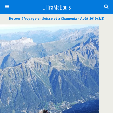
UlTraMaBouls
Retour à Voyage en Suisse et à Chamonix – Août 2019 (3/3)