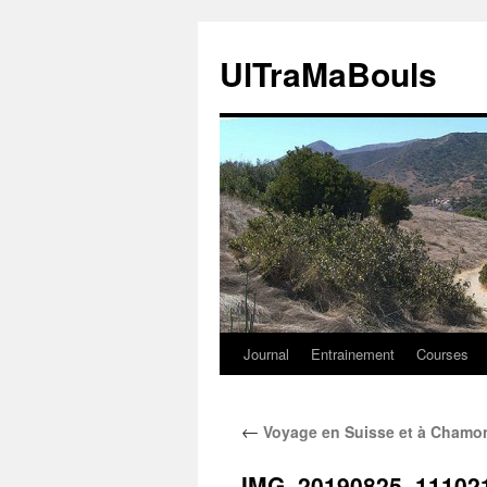
Aller
au
UlTraMaBouls
contenu
Journal
Entrainement
Courses
←
Voyage en Suisse et à Chamoni
IMG_20190825_11102