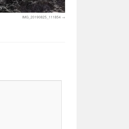
IMG_20190825_111854