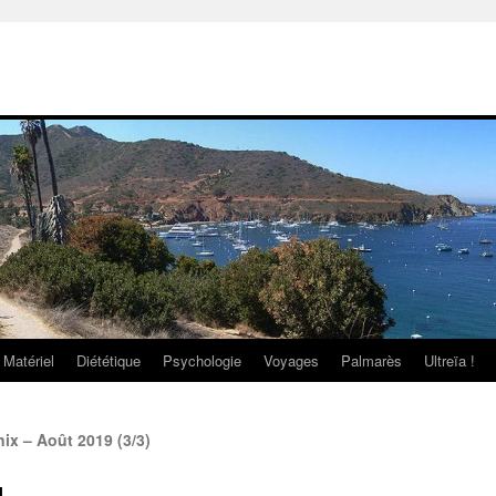
Matériel
Diététique
Psychologie
Voyages
Palmarès
Ultreïa !
x – Août 2019 (3/3)
1