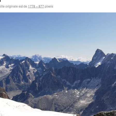
ille originale est de
1778 × 877
pixels