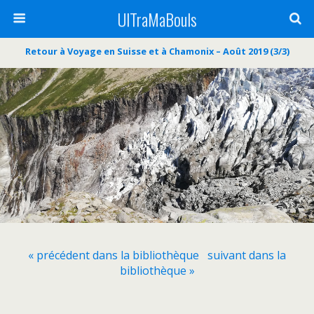
UlTraMaBouls
Retour à Voyage en Suisse et à Chamonix – Août 2019 (3/3)
« précédent dans la bibliothèque
suivant dans la
bibliothèque »