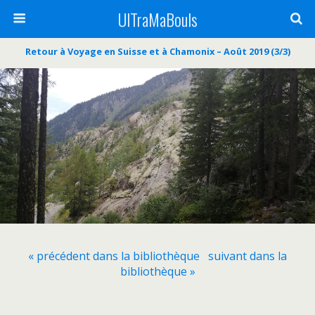
UlTraMaBouls
Retour à Voyage en Suisse et à Chamonix – Août 2019 (3/3)
« précédent dans la bibliothèque
suivant dans la
bibliothèque »