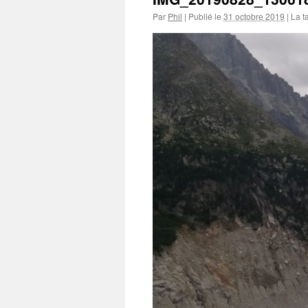
Par
Phil
|
Publié le
31 octobre 2019
|
La ta