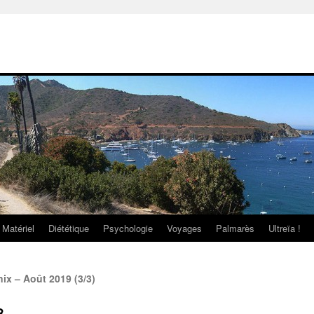
Matériel
Diététique
Psychologie
Voyages
Palmarès
Ultreïa !
x – Août 2019 (3/3)
8