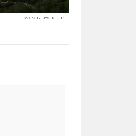
IMG_20190829_105807