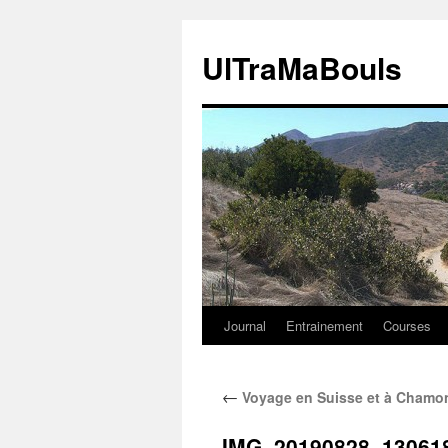
Aller
au
UlTraMaBouls
contenu
Journal
Entrainement
Courses
←
Voyage en Suisse et à Chamoni
IMG_20190828_13061