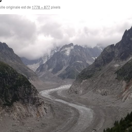
ille originale est de
1778 × 877
pixels