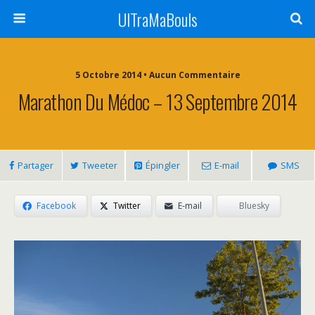
UlTraMaBouls
5 Octobre 2014 • Aucun Commentaire
Marathon Du Médoc – 13 Septembre 2014
Partager
Tweeter
Épingler
E-mail
SMS
Facebook
Twitter
E-mail
Bluesky