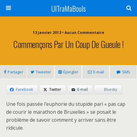
UlTraMaBouls
13 Janvier 2013 • Aucun Commentaire
Commençons Par Un Coup De Gueule !
Partager
Tweeter
Épingler
E-mail
SMS
Facebook
Twitter
E-mail
Bluesky
Une fois passée l’euphorie du stupide pari « pas cap
de courir le marathon de Bruxelles » se posait le
problème de savoir comment y arriver sans être
ridicule.