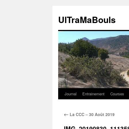
Aller
au
UlTraMaBouls
contenu
Journal
Entrainement
Courses
←
La CCC – 30 Août 2019
IMG_20190830_11135