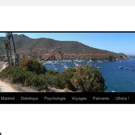
Matériel
Diététique
Psychologie
Voyages
Palmarès
Ultreïa !
8