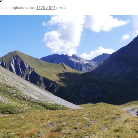
taille originale est de
1778 × 877
pixels