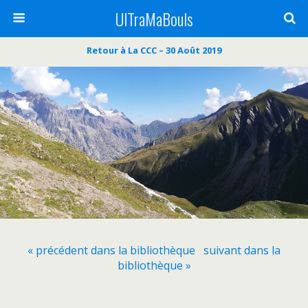
UlTraMaBouls
Retour à La CCC – 30 Août 2019
« précédent dans la bibliothèque
suivant dans la
bibliothèque »