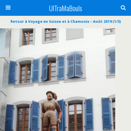
UlTraMaBouls
Retour à Voyage en Suisse et à Chamonix – Août 2019 (1/3)