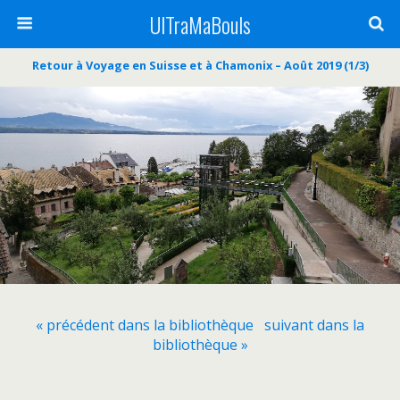
UlTraMaBouls
Retour à Voyage en Suisse et à Chamonix – Août 2019 (1/3)
« précédent dans la bibliothèque
suivant dans la
bibliothèque »