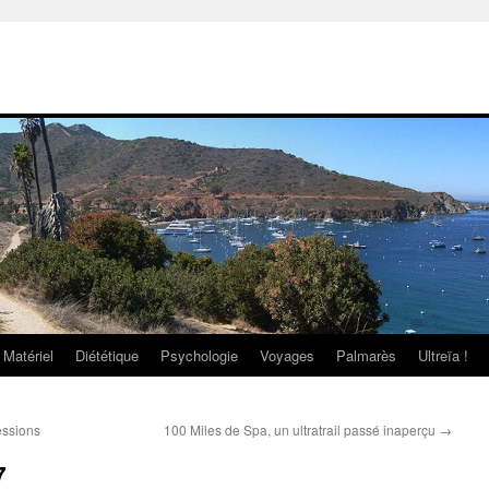
Matériel
Diététique
Psychologie
Voyages
Palmarès
Ultreïa !
ssions
100 Miles de Spa, un ultratrail passé inaperçu
→
7