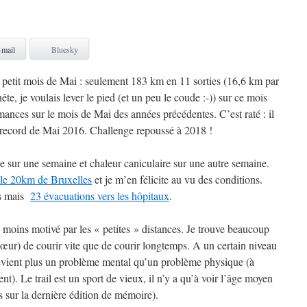
-mail
Bluesky
, petit mois de Mai : seulement 183 km en 11 sorties (16,6 km par
te, je voulais lever le pied (et un peu le coude :-)) sur ce mois
ances sur le mois de Mai des années précédentes. C’est raté : il
ecord de Mai 2016. Challenge repoussé à 2018 !
e sur une semaine et chaleur caniculaire sur une autre semaine.
 le 20km de Bruxelles
et je m’en félicite au vu des conditions.
ès mais
23 évacuations vers les hôpitaux
.
 moins motivé par les « petites » distances. Je trouve beaucoup
 cœur) de courir vite que de courir longtemps. A un certain niveau
evient plus un problème mental qu’un problème physique (à
nt). Le trail est un sport de vieux, il n’y a qu’à voir l’âge moyen
 sur la dernière édition de mémoire).