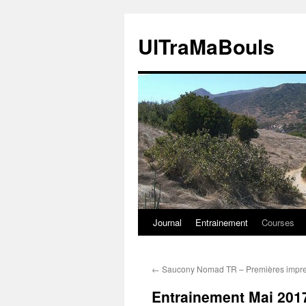
Aller
au
UlTraMaBouls
contenu
Journal
Entrainement
Courses
←
Saucony Nomad TR – Premières impre
Entrainement Mai 201