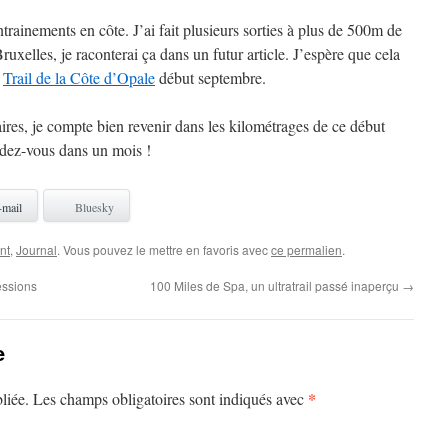
entrainements en côte. J’ai fait plusieurs sorties à plus de 500m de
uxelles, je raconterai ça dans un futur article. J’espère que cela
e
Trail de la Côte d’Opale
début septembre.
aires, je compte bien revenir dans les kilométrages de ce début
ndez-vous dans un mois !
-mail
Bluesky
nt
,
Journal
. Vous pouvez le mettre en favoris avec
ce permalien
.
ssions
100 Miles de Spa, un ultratrail passé inaperçu
→
e
*
liée.
Les champs obligatoires sont indiqués avec