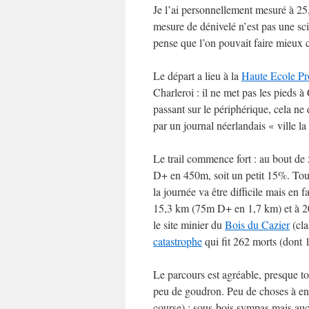
Je l’ai personnellement mesuré à 2
mesure de dénivelé n’est pas une sc
pense que l’on pouvait faire mieux cô
Le départ a lieu à la
Haute Ecole Pr
Charleroi : il ne met pas les pieds à
passant sur le périphérique, cela ne
par un journal néerlandais « ville l
Le trail commence fort : au bout de
D+ en 450m, soit un petit 15%. Tou
la journée va être difficile mais en fa
15,3 km (75m D+ en 1,7 km) et à 20
le site minier du
Bois du Cazier
(cla
catastrophe
qui fit 262 morts (dont 1
Le parcours est agréable, presque tou
peu de goudron. Peu de choses à en d
course) : sous-bois sympas mais auc