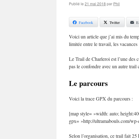
Publié le
21 mai 2018
par
Phil
Facebook
Twitter
E
Voici un article que j’ai mis du tem
limitée entre le travail, les vacanc
Le Trail de Charleroi est l’une des 
pas le confondre avec un autre trai
Le parcours
Voici la trace GPX du parcours :
[map style= »width: auto; height:4
gpx= »http://ultramabouls.com/wp-c
Selon l’organisation, ce trail fait