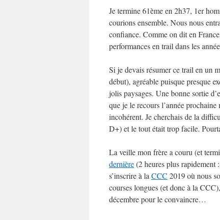
Je termine 61ème en 2h37, 1er homm
courions ensemble. Nous nous entrai
confiance. Comme on dit en France, 
performances en trail dans les année
Si je devais résumer ce trail en un m
début), agréable puisque presque ex
jolis paysages. Une bonne sortie d’
que je le recours l’année prochaine
incohérent. Je cherchais de la diffi
D+) et le tout était trop facile. Pour
La veille mon frère a couru (et ter
dernière
(2 heures plus rapidement :
s’inscrire à la
CCC
2019 où nous 
courses longues (et donc à la CCC), i
décembre pour le convaincre…