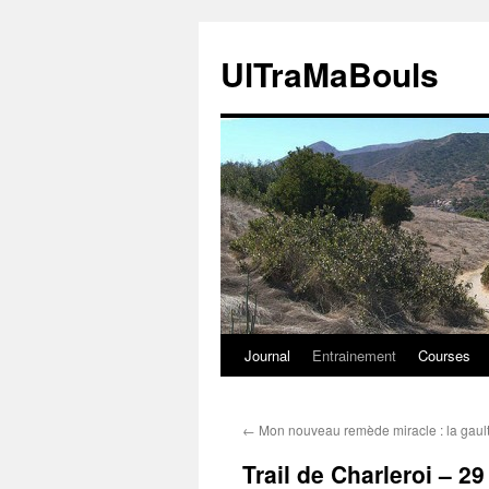
Aller
au
UlTraMaBouls
contenu
Journal
Entrainement
Courses
←
Mon nouveau remède miracle : la gaul
Trail de Charleroi – 29