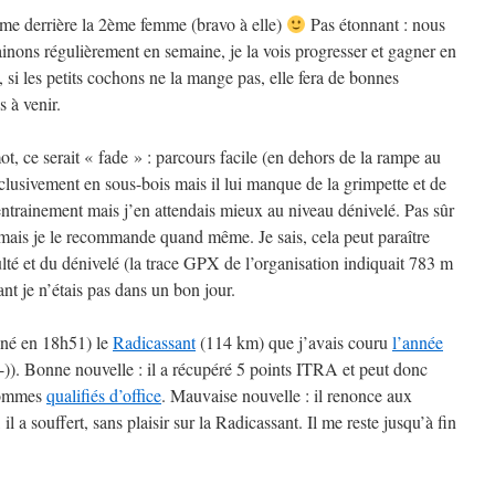
e derrière la 2ème femme (bravo à elle)
Pas étonnant : nous
nons régulièrement en semaine, je la vois progresser et gagner en
si les petits cochons ne la mange pas, elle fera de bonnes
s à venir.
ot, ce serait « fade » : parcours facile (en dehors de la rampe au
clusivement en sous-bois mais il lui manque de la grimpette et de
entrainement mais j’en attendais mieux au niveau dénivelé. Pas sûr
 mais je le recommande quand même. Je sais, cela peut paraître
culté et du dénivelé (la trace GPX de l’organisation indiquait 783 m
tant je n’étais pas dans un bon jour.
miné en 18h51) le
Radicassant
(114 km) que j’avais couru
l’année
-)). Bonne nouvelle : il a récupéré 5 points ITRA et peut donc
sommes
qualifiés d’office
. Mauvaise nouvelle : il renonce aux
l a souffert, sans plaisir sur la Radicassant. Il me reste jusqu’à fin