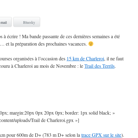
-mail
Bluesky
ps à écrire ! Ma bande passante de ces dernières semaines a été
es … et la préparation des prochaines vacances.
courses organisées à l’occasion des
15 km de Charleroi
, il ne faut
l couru à Charleroi au mois de Novembre : le
Trail des Terrils
.
00px; margin:20px 0px 20px 0px; border: 1px solid black; »
ontent/uploads/Trail de Charleroi.gpx »]
 25 km pour 600m de D+ (783 m D+ selon la
trace GPX sur le site
).