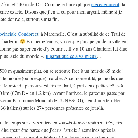
5,2 km et 540 m de D+. Comme je l’ai expliqué
précédemment
, la
ience exacte. Disons que j’en ai eu pour mon argent, même si je
té dénivelé, surtout sur la fin.
ovinciale Condorcet
, à Marcinelle. C’est la subtilité de ce Trail de
 Charleroi.
En même temps, vu ce que j’ai aperçu de la ville en
 donne pas super envie d’y courir… Il y a 10 ans Charleroi fut élue
a plus laide du monde ».
Il parait que cela va mieux
…
 500 m quasiment plat, on se retrouve face à un mur de 65 m de
t le monde (ou presque) marche. A ce moment-là, je me dis que
it le reste du parcours est très roulant, à part deux petites côtes à
 km (67m D+ en 1,2 km). Avant l’arrivée, le parcours passe par
ssé au Patrimoine Mondial de l’UNESCO), lieu d’une terrible
36 italiens) sur les 274 personnes présentes ce jour-là.
t le temps sur des sentiers en sous-bois avec vraiment très, très
ire (peut-être parce que j’écris l’article 3 semaines après la
un endroit vraiment « Wahoo !!! ». Je reste sur ma faim, je