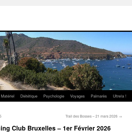
Matériel
Diététique
Psychologie
Voyages
Palmarès
Ultreïa !
5
Trail des Bosses – 21 mars 2026
→
ing Club Bruxelles – 1er Février 2026