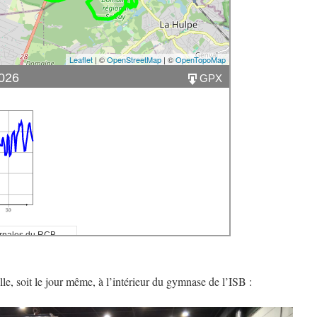
Leaflet
| ©
OpenStreetMap
| ©
OpenTopoMap
2026
GPX
30
rnales du RCB
6
km
ille, soit le jour même, à l’intérieur du gymnase de l’ISB :
m
 m