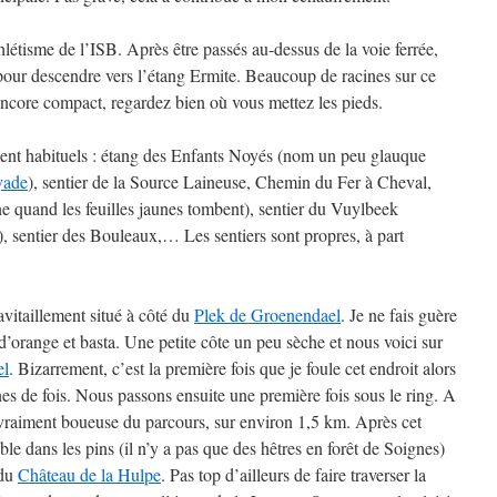
thlétisme de l’ISB. Après être passés au-dessus de la voie ferrée,
pour descendre vers l’étang Ermite. Beaucoup de racines sur ce
ncore compact, regardez bien où vous mettez les pieds.
ment habituels : étang des Enfants Noyés (nom un peu glauque
yade
), sentier de la Source Laineuse, Chemin du Fer à Cheval,
e quand les feuilles jaunes tombent), sentier du Vuylbeek
, sentier des Bouleaux,… Les sentiers sont propres, à part
vitaillement situé à côté du
Plek de Groenendael
. Je ne fais guère
d’orange et basta. Une petite côte un peu sèche et nous voici sur
el
. Bizarrement, c’est la première fois que je foule cet endroit alors
nes de fois. Nous passons ensuite une première fois sous le ring. A
vraiment boueuse du parcours, sur environ 1,5 km. Après cet
able dans les pins (il n’y a pas que des hêtres en forêt de Soignes)
 du
Château de la Hulpe
. Pas top d’ailleurs de faire traverser la