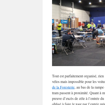
Dénivelé
842
positif:
Dénivelé
833
négatif:
Durée:
3:49
Tout est parfaitement organisé, rien 
vélos mais impossible pour les voit
de la Foresterie
, au bas de la rampe
tram passent à proximité. Quant à mo
preuve d’excès de zèle à l’entrée du 
obligé à faire le tour par l’entrée p