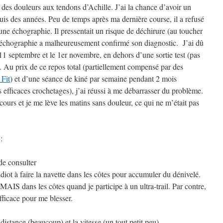
 des douleurs aux tendons d’Achille. J’ai la chance d’avoir un
is des années. Peu de temps après ma dernière course, il a refusé
 une échographie. Il pressentait un risque de déchirure (au toucher
l’échographie a malheureusement confirmé son diagnostic. J’ai dû
 11 septembre et le 1er novembre, en dehors d’une sortie test (pas
Au prix de ce repos total (partiellement compensé par des
 Fit
) et d’une séance de kiné par semaine pendant 2 mois
efficaces crochetages), j’ai réussi à me débarrasser du problème.
urs et je me lève les matins sans douleur, ce qui ne m’était pas
:
de consulter
ot à faire la navette dans les côtes pour accumuler du dénivelé.
MAIS dans les côtes quand je participe à un ultra-trail. Par contre,
fficace pour me blesser.
 distance (beaucoup) et la vitesse (un tout petit peu).