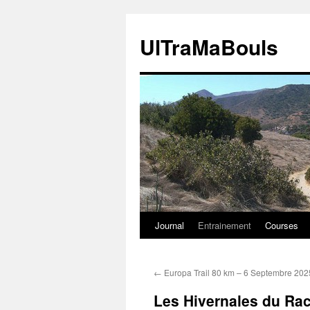
Aller
au
UlTraMaBouls
contenu
Journal
Entrainement
Courses
←
Europa Trail 80 km – 6 Septembre 202
Les Hivernales du Rac