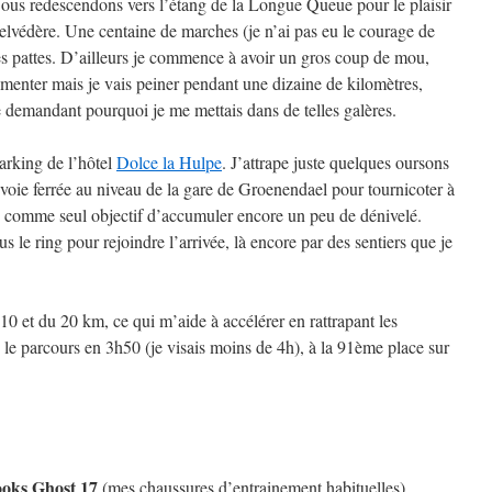
ous redescendons vers l’étang de la Longue Queue pour le plaisir
belvédère. Une centaine de marches (je n’ai pas eu le courage de
es pattes. D’ailleurs je commence à avoir un gros coup de mou,
imenter mais je vais peiner pendant une dizaine de kilomètres,
e demandant pourquoi je me mettais dans de telles galères.
parking de l’hôtel
Dolce la Hulpe
. J’attrape juste quelques oursons
oie ferrée au niveau de la gare de Groenendael pour tournicoter à
c comme seul objectif d’accumuler encore un peu de dénivelé.
 le ring pour rejoindre l’arrivée, là encore par des sentiers que je
 10 et du 20 km, ce qui m’aide à accélérer en rattrapant les
 le parcours en 3h50 (je visais moins de 4h), à la 91ème place sur
oks Ghost 17
(mes chaussures d’entrainement habituelles).