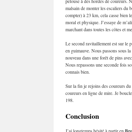
pelouse à des hordes de coureurs. N
malsain de monter les escaliers du 
compter) à 23 km, cela casse bien l
moral et physique. J’essaye de m’al
marchant dans toutes les côtes et m
Le second ravitaillement est sur le 
en guimauve. Nous passons sous la v
nouveau dans une forêt de pins ave
Nous repassons une seconde fois sous
connais bien.
Sur la fin je rejoins des coureurs du
coureurs en ligne de mire. Je boucle
198.
Conclusion
Bro
J’ai longtemps hésité à partir en