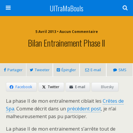
UlTraMaBouls
5 Avril 2013 • Aucun Commentaire
Bilan Entrainement Phase II
Partager
Tweeter
Épingler
E-mail
SMS
Facebook
Twitter
E-mail
Bluesky
La phase II de mon entraînement ciblait les
Crêtes de
Spa
. Comme décrit dans un
précédent post
, je n’ai
malheureusement pas pu participer.
La phase II de mon entrainement s’arrête tout de