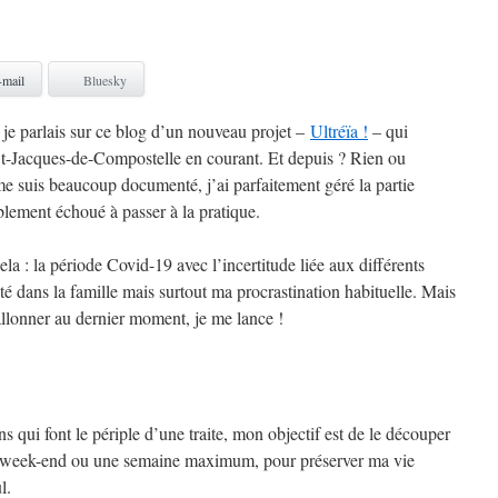
-mail
Bluesky
), je parlais sur ce blog d’un nouveau projet –
Ultréïa !
– qui
 St-Jacques-de-Compostelle en courant. Et depuis ? Rien ou
me suis beaucoup documenté, j’ai parfaitement géré la partie
blement échoué à passer à la pratique.
la : la période Covid-19 avec l’incertitude liée aux différents
é dans la famille mais surtout ma procrastination habituelle. Mais
ballonner au dernier moment, je me lance !
 qui font le périple d’une traite, mon objectif est de le découper
un week-end ou une semaine maximum, pour préserver ma vie
l.