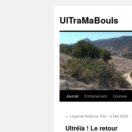
Aller
au
UlTraMaBouls
contenu
Journal
Entrainement
Courses
←
Legends Ardenne Trail – 2 Mai 2026
Ultréïa ! Le retour