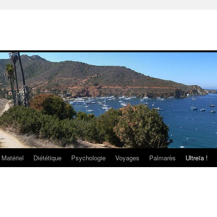
Matériel
Diététique
Psychologie
Voyages
Palmarès
Ultreïa !