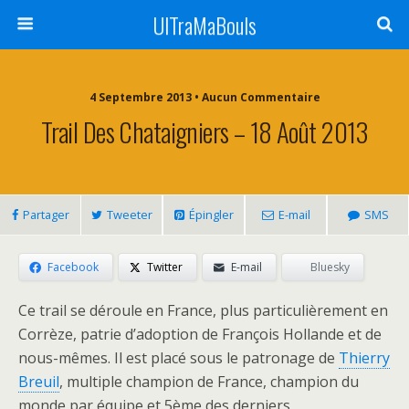
UlTraMaBouls
4 Septembre 2013 • Aucun Commentaire
Trail Des Chataigniers – 18 Août 2013
Partager
Tweeter
Épingler
E-mail
SMS
Facebook
Twitter
E-mail
Bluesky
Ce trail se déroule en France, plus particulièrement en
Corrèze, patrie d’adoption de François Hollande et de
nous-mêmes. Il est placé sous le patronage de
Thierry
Breuil
, multiple champion de France, champion du
monde par équipe et 5ème des derniers