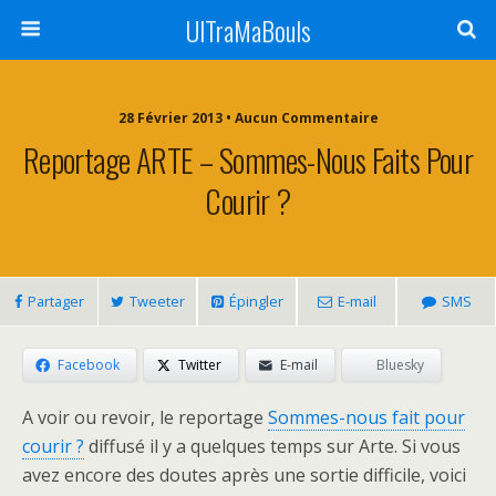
UlTraMaBouls
28 Février 2013 • Aucun Commentaire
Reportage ARTE – Sommes-Nous Faits Pour
Courir ?
Partager
Tweeter
Épingler
E-mail
SMS
Facebook
Twitter
E-mail
Bluesky
A voir ou revoir, le reportage
Sommes-nous fait pour
courir ?
diffusé il y a quelques temps sur Arte. Si vous
avez encore des doutes après une sortie difficile, voici