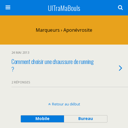
UlTraMaBouls
Marqueurs › Aponévrosite
24 MAI 2013
Comment choisir une chaussure de running
?
2 RÉPONSES
Retour au début
Mobile
Bureau