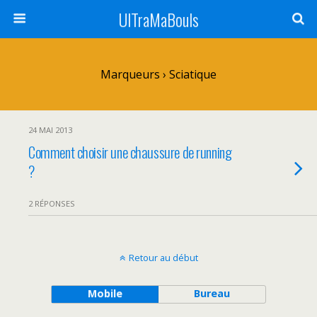
UlTraMaBouls
Marqueurs › Sciatique
24 MAI 2013
Comment choisir une chaussure de running
?
2 RÉPONSES
Retour au début
Mobile
Bureau