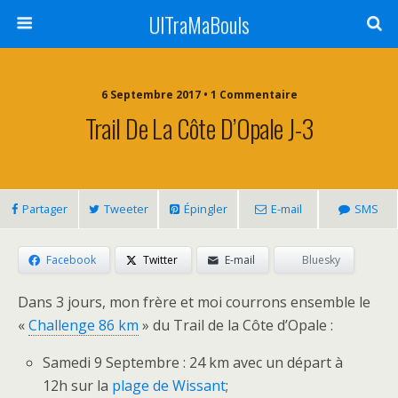
UlTraMaBouls
6 Septembre 2017 • 1 Commentaire
Trail De La Côte D’Opale J-3
Partager
Tweeter
Épingler
E-mail
SMS
Facebook
Twitter
E-mail
Bluesky
Dans 3 jours, mon frère et moi courrons ensemble le
«
Challenge 86 km
» du Trail de la Côte d’Opale :
Samedi 9 Septembre : 24 km avec un départ à
12h sur la
plage de Wissant
;